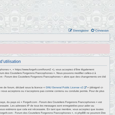
S’enregistrer
Connexion
’utilisation
phones », « https://www.forgefr.com/forum2 »), vous acceptez d’être légalement
Forum des Couteliers Forgerons Francophones ». Nous pouvons modifier celles-ci à
efr.com - Forum des Couteliers Forgerons Francophones » alors que des changements ont été
bre de forum, déclaré sous la licence «
GNU General Public License v2
» (désigné ci-
e que nous acceptons ou n’acceptons pas comme contenu ou conduite permis. Pour de plus
e pays, du pays où « Forgefr.com - Forum des Couteliers Forgerons Francophones » est
écessaire. Les adresses IP de tous les messages sont enregistrées pour aider au
e nous estimons que cela est nécessaire. En tant que membre, vous acceptez que toutes
 Forgefr.com - Forum des Couteliers Forgerons Francophones », ni phpBB ne pourront être