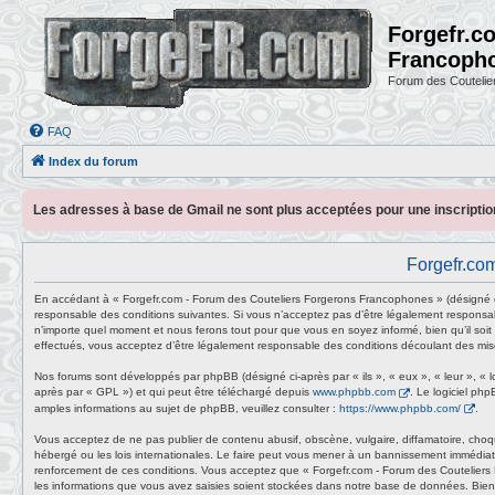
Forgefr.c
Francoph
Forum des Couteli
FAQ
Index du forum
Les adresses à base de Gmail ne sont plus acceptées pour une inscripti
Forgefr.com
En accédant à « Forgefr.com - Forum des Couteliers Forgerons Francophones » (désigné ci
responsable des conditions suivantes. Si vous n’acceptez pas d’être légalement responsab
n’importe quel moment et nous ferons tout pour que vous en soyez informé, bien qu’il soit
effectués, vous acceptez d’être légalement responsable des conditions découlant des mise
Nos forums sont développés par phpBB (désigné ci-après par « ils », « eux », « leur », « 
après par « GPL ») et qui peut être téléchargé depuis
www.phpbb.com
. Le logiciel ph
amples informations au sujet de phpBB, veuillez consulter :
https://www.phpbb.com/
.
Vous acceptez de ne pas publier de contenu abusif, obscène, vulgaire, diffamatoire, choq
hébergé ou les lois internationales. Le faire peut vous mener à un bannissement immédiat 
renforcement de ces conditions. Vous acceptez que « Forgefr.com - Forum des Couteliers 
les informations que vous avez saisies soient stockées dans notre base de données. Bien