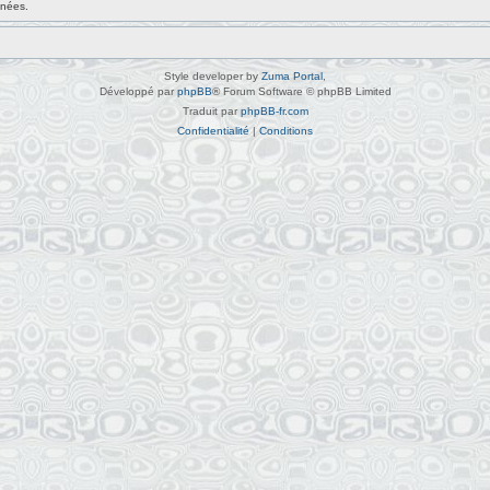
nnées.
Style developer by
Zuma Portal
,
Développé par
phpBB
® Forum Software © phpBB Limited
Traduit par
phpBB-fr.com
Confidentialité
|
Conditions