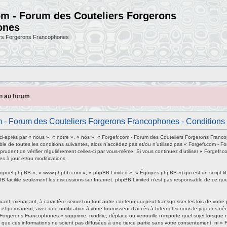
om - Forum des Couteliers Forgerons
ones
ers Forgerons Francophones
on au forum
 - Forum des Couteliers Forgerons Francophones - Conditions d
-après par « nous », « notre », « nos », « Forgefr.com - Forum des Couteliers Forgerons Franco
le de toutes les conditions suivantes, alors n’accédez pas et/ou n’utilisez pas « Forgefr.com - 
 prudent de vérifier régulièrement celles-ci par vous-même. Si vous continuez d’utiliser « Forg
s à jour et/ou modifications.
logiciel phpBB », « www.phpbb.com », « phpBB Limited », « Équipes phpBB ») qui est un script li
pBB facilite seulement les discussions sur Internet. phpBB Limited n’est pas responsable de c
uant, menaçant, à caractère sexuel ou tout autre contenu qui peut transgresser les lois de votr
et permanent, avec une notification à votre fournisseur d’accès à Internet si nous le jugeons n
Forgerons Francophones » supprime, modifie, déplace ou verrouille n’importe quel sujet lorsqu
 que ces informations ne soient pas diffusées à une tierce partie sans votre consentement, ni «