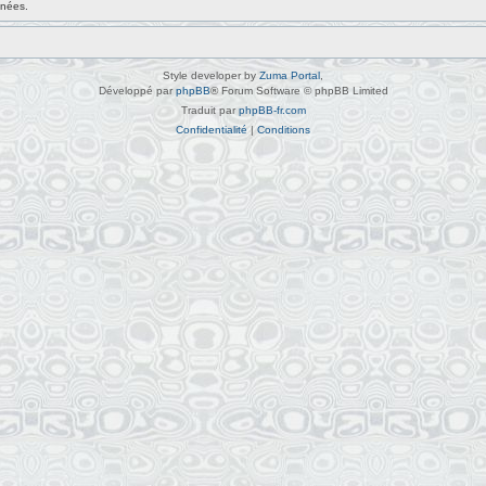
nnées.
Style developer by
Zuma Portal
,
Développé par
phpBB
® Forum Software © phpBB Limited
Traduit par
phpBB-fr.com
Confidentialité
|
Conditions