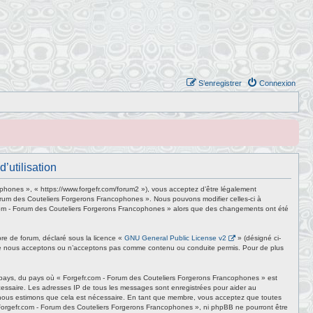
S’enregistrer
Connexion
’utilisation
phones », « https://www.forgefr.com/forum2 »), vous acceptez d’être légalement
Forum des Couteliers Forgerons Francophones ». Nous pouvons modifier celles-ci à
efr.com - Forum des Couteliers Forgerons Francophones » alors que des changements ont été
bre de forum, déclaré sous la licence «
GNU General Public License v2
» (désigné ci-
e que nous acceptons ou n’acceptons pas comme contenu ou conduite permis. Pour de plus
e pays, du pays où « Forgefr.com - Forum des Couteliers Forgerons Francophones » est
écessaire. Les adresses IP de tous les messages sont enregistrées pour aider au
e nous estimons que cela est nécessaire. En tant que membre, vous acceptez que toutes
 Forgefr.com - Forum des Couteliers Forgerons Francophones », ni phpBB ne pourront être