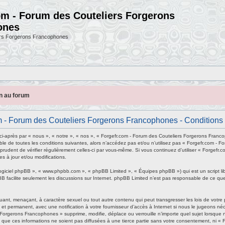
om - Forum des Couteliers Forgerons
ones
ers Forgerons Francophones
on au forum
 - Forum des Couteliers Forgerons Francophones - Conditions d
-après par « nous », « notre », « nos », « Forgefr.com - Forum des Couteliers Forgerons Franco
le de toutes les conditions suivantes, alors n’accédez pas et/ou n’utilisez pas « Forgefr.com - 
 prudent de vérifier régulièrement celles-ci par vous-même. Si vous continuez d’utiliser « Forg
s à jour et/ou modifications.
logiciel phpBB », « www.phpbb.com », « phpBB Limited », « Équipes phpBB ») qui est un script li
pBB facilite seulement les discussions sur Internet. phpBB Limited n’est pas responsable de c
uant, menaçant, à caractère sexuel ou tout autre contenu qui peut transgresser les lois de votr
et permanent, avec une notification à votre fournisseur d’accès à Internet si nous le jugeons n
Forgerons Francophones » supprime, modifie, déplace ou verrouille n’importe quel sujet lorsqu
 que ces informations ne soient pas diffusées à une tierce partie sans votre consentement, ni «