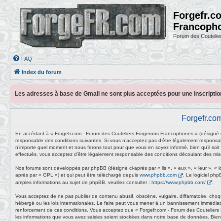
Forgefr.c
Francoph
Forum des Couteli
FAQ
Index du forum
Les adresses à base de Gmail ne sont plus acceptées pour une inscripti
Forgefr.com
En accédant à « Forgefr.com - Forum des Couteliers Forgerons Francophones » (désigné ci
responsable des conditions suivantes. Si vous n’acceptez pas d’être légalement responsab
n’importe quel moment et nous ferons tout pour que vous en soyez informé, bien qu’il soit
effectués, vous acceptez d’être légalement responsable des conditions découlant des mise
Nos forums sont développés par phpBB (désigné ci-après par « ils », « eux », « leur », « 
après par « GPL ») et qui peut être téléchargé depuis
www.phpbb.com
. Le logiciel ph
amples informations au sujet de phpBB, veuillez consulter :
https://www.phpbb.com/
.
Vous acceptez de ne pas publier de contenu abusif, obscène, vulgaire, diffamatoire, choq
hébergé ou les lois internationales. Le faire peut vous mener à un bannissement immédiat 
renforcement de ces conditions. Vous acceptez que « Forgefr.com - Forum des Couteliers 
les informations que vous avez saisies soient stockées dans notre base de données. Bien