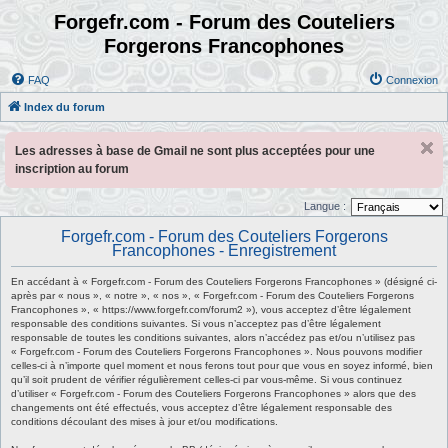
Forgefr.com - Forum des Couteliers
Forgerons Francophones
FAQ
Connexion
Index du forum
Les adresses à base de Gmail ne sont plus acceptées pour une
inscription au forum
Langue :
Forgefr.com - Forum des Couteliers Forgerons
Francophones - Enregistrement
En accédant à « Forgefr.com - Forum des Couteliers Forgerons Francophones » (désigné ci-
après par « nous », « notre », « nos », « Forgefr.com - Forum des Couteliers Forgerons
Francophones », « https://www.forgefr.com/forum2 »), vous acceptez d’être légalement
responsable des conditions suivantes. Si vous n’acceptez pas d’être légalement
responsable de toutes les conditions suivantes, alors n’accédez pas et/ou n’utilisez pas
« Forgefr.com - Forum des Couteliers Forgerons Francophones ». Nous pouvons modifier
celles-ci à n’importe quel moment et nous ferons tout pour que vous en soyez informé, bien
qu’il soit prudent de vérifier régulièrement celles-ci par vous-même. Si vous continuez
d’utiliser « Forgefr.com - Forum des Couteliers Forgerons Francophones » alors que des
changements ont été effectués, vous acceptez d’être légalement responsable des
conditions découlant des mises à jour et/ou modifications.