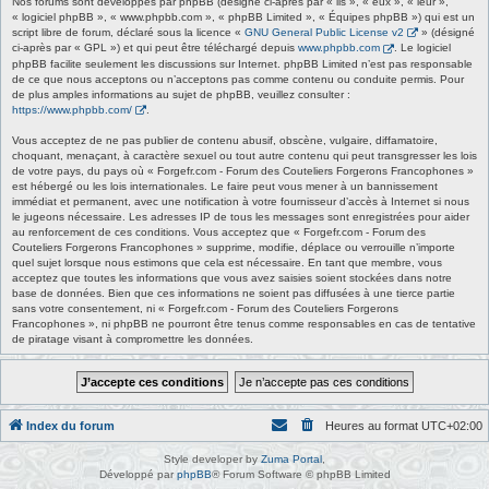
Nos forums sont développés par phpBB (désigné ci-après par « ils », « eux », « leur »,
« logiciel phpBB », « www.phpbb.com », « phpBB Limited », « Équipes phpBB ») qui est un
script libre de forum, déclaré sous la licence «
GNU General Public License v2
» (désigné
ci-après par « GPL ») et qui peut être téléchargé depuis
www.phpbb.com
. Le logiciel
phpBB facilite seulement les discussions sur Internet. phpBB Limited n’est pas responsable
de ce que nous acceptons ou n’acceptons pas comme contenu ou conduite permis. Pour
de plus amples informations au sujet de phpBB, veuillez consulter :
https://www.phpbb.com/
.
Vous acceptez de ne pas publier de contenu abusif, obscène, vulgaire, diffamatoire,
choquant, menaçant, à caractère sexuel ou tout autre contenu qui peut transgresser les lois
de votre pays, du pays où « Forgefr.com - Forum des Couteliers Forgerons Francophones »
est hébergé ou les lois internationales. Le faire peut vous mener à un bannissement
immédiat et permanent, avec une notification à votre fournisseur d’accès à Internet si nous
le jugeons nécessaire. Les adresses IP de tous les messages sont enregistrées pour aider
au renforcement de ces conditions. Vous acceptez que « Forgefr.com - Forum des
Couteliers Forgerons Francophones » supprime, modifie, déplace ou verrouille n’importe
quel sujet lorsque nous estimons que cela est nécessaire. En tant que membre, vous
acceptez que toutes les informations que vous avez saisies soient stockées dans notre
base de données. Bien que ces informations ne soient pas diffusées à une tierce partie
sans votre consentement, ni « Forgefr.com - Forum des Couteliers Forgerons
Francophones », ni phpBB ne pourront être tenus comme responsables en cas de tentative
de piratage visant à compromettre les données.
Index du forum
Heures au format
UTC+02:00
Style developer by
Zuma Portal
,
Développé par
phpBB
® Forum Software © phpBB Limited