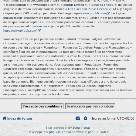
Nos forums sont développés par phpBB (désigné ci-après par « ils », « eux », « leur »,
« logiciel phpBB », « www.phpbb.com », « phpBB Limited », « Équipes phpBB ») qui est un
script libre de forum, déclaré sous la licence «
GNU General Public License v2
» (désigné
ci-après par « GPL ») et qui peut être téléchargé depuis
www.phpbb.com
. Le logiciel
phpBB facilite seulement les discussions sur Internet. phpBB Limited n’est pas responsable
de ce que nous acceptons ou n’acceptons pas comme contenu ou conduite permis. Pour
de plus amples informations au sujet de phpBB, veuillez consulter :
https://www.phpbb.com/
.
Vous acceptez de ne pas publier de contenu abusif, obscène, vulgaire, diffamatoire,
choquant, menaçant, à caractère sexuel ou tout autre contenu qui peut transgresser les lois
de votre pays, du pays où « Forgefr.com - Forum des Couteliers Forgerons Francophones »
est hébergé ou les lois internationales. Le faire peut vous mener à un bannissement
immédiat et permanent, avec une notification à votre fournisseur d’accès à Internet si nous
le jugeons nécessaire. Les adresses IP de tous les messages sont enregistrées pour aider
au renforcement de ces conditions. Vous acceptez que « Forgefr.com - Forum des
Couteliers Forgerons Francophones » supprime, modifie, déplace ou verrouille n’importe
quel sujet lorsque nous estimons que cela est nécessaire. En tant que membre, vous
acceptez que toutes les informations que vous avez saisies soient stockées dans notre
base de données. Bien que ces informations ne soient pas diffusées à une tierce partie
sans votre consentement, ni « Forgefr.com - Forum des Couteliers Forgerons
Francophones », ni phpBB ne pourront être tenus comme responsables en cas de tentative
de piratage visant à compromettre les données.
Index du forum
Heures au format
UTC+02:00
Style developer by
Zuma Portal
,
Développé par
phpBB
® Forum Software © phpBB Limited