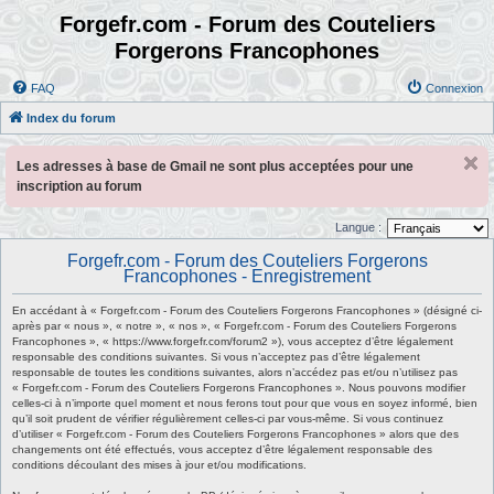
Forgefr.com - Forum des Couteliers
Forgerons Francophones
FAQ
Connexion
Index du forum
Les adresses à base de Gmail ne sont plus acceptées pour une
inscription au forum
Langue :
Forgefr.com - Forum des Couteliers Forgerons
Francophones - Enregistrement
En accédant à « Forgefr.com - Forum des Couteliers Forgerons Francophones » (désigné ci-
après par « nous », « notre », « nos », « Forgefr.com - Forum des Couteliers Forgerons
Francophones », « https://www.forgefr.com/forum2 »), vous acceptez d’être légalement
responsable des conditions suivantes. Si vous n’acceptez pas d’être légalement
responsable de toutes les conditions suivantes, alors n’accédez pas et/ou n’utilisez pas
« Forgefr.com - Forum des Couteliers Forgerons Francophones ». Nous pouvons modifier
celles-ci à n’importe quel moment et nous ferons tout pour que vous en soyez informé, bien
qu’il soit prudent de vérifier régulièrement celles-ci par vous-même. Si vous continuez
d’utiliser « Forgefr.com - Forum des Couteliers Forgerons Francophones » alors que des
changements ont été effectués, vous acceptez d’être légalement responsable des
conditions découlant des mises à jour et/ou modifications.