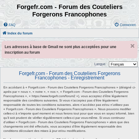
Forgefr.com - Forum des Couteliers
Forgerons Francophones
FAQ
Connexion
Index du forum
Les adresses à base de Gmail ne sont plus acceptées pour une
inscription au forum
Langue :
Forgefr.com - Forum des Couteliers Forgerons
Francophones - Enregistrement
En accédant à « Forgefr.com - Forum des Couteliers Forgerons Francophones » (désigné ci-
après par « nous », « notre », « nos », « Forgefr.com - Forum des Couteliers Forgerons
Francophones », « https://www.forgefr.com/forum2 »), vous acceptez d’être légalement
responsable des conditions suivantes. Si vous n’acceptez pas d’être légalement
responsable de toutes les conditions suivantes, alors n’accédez pas et/ou n’utilisez pas
« Forgefr.com - Forum des Couteliers Forgerons Francophones ». Nous pouvons modifier
celles-ci à n’importe quel moment et nous ferons tout pour que vous en soyez informé, bien
qu’il soit prudent de vérifier régulièrement celles-ci par vous-même. Si vous continuez
d’utiliser « Forgefr.com - Forum des Couteliers Forgerons Francophones » alors que des
changements ont été effectués, vous acceptez d’être légalement responsable des
conditions découlant des mises à jour et/ou modifications.