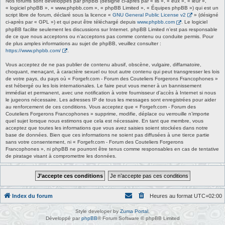
Nos forums sont développés par phpBB (désigné ci-après par « ils », « eux », « leur »,
« logiciel phpBB », « www.phpbb.com », « phpBB Limited », « Équipes phpBB ») qui est un
script libre de forum, déclaré sous la licence «
GNU General Public License v2
» (désigné
ci-après par « GPL ») et qui peut être téléchargé depuis
www.phpbb.com
. Le logiciel
phpBB facilite seulement les discussions sur Internet. phpBB Limited n’est pas responsable
de ce que nous acceptons ou n’acceptons pas comme contenu ou conduite permis. Pour
de plus amples informations au sujet de phpBB, veuillez consulter :
https://www.phpbb.com/
.
Vous acceptez de ne pas publier de contenu abusif, obscène, vulgaire, diffamatoire,
choquant, menaçant, à caractère sexuel ou tout autre contenu qui peut transgresser les lois
de votre pays, du pays où « Forgefr.com - Forum des Couteliers Forgerons Francophones »
est hébergé ou les lois internationales. Le faire peut vous mener à un bannissement
immédiat et permanent, avec une notification à votre fournisseur d’accès à Internet si nous
le jugeons nécessaire. Les adresses IP de tous les messages sont enregistrées pour aider
au renforcement de ces conditions. Vous acceptez que « Forgefr.com - Forum des
Couteliers Forgerons Francophones » supprime, modifie, déplace ou verrouille n’importe
quel sujet lorsque nous estimons que cela est nécessaire. En tant que membre, vous
acceptez que toutes les informations que vous avez saisies soient stockées dans notre
base de données. Bien que ces informations ne soient pas diffusées à une tierce partie
sans votre consentement, ni « Forgefr.com - Forum des Couteliers Forgerons
Francophones », ni phpBB ne pourront être tenus comme responsables en cas de tentative
de piratage visant à compromettre les données.
Index du forum
Heures au format
UTC+02:00
Style developer by
Zuma Portal
,
Développé par
phpBB
® Forum Software © phpBB Limited